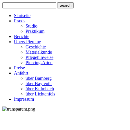
Startseite
Praxis
Studio
Praktikum
Berichte
Übers Piercing
Geschichte
Materialkunde
Pflegehinweise
Piercing-Arten
Preise
Anfahrt
über Bamberg
über Bayreuth
über Kulmbach
über Lichtenfels
Impressum
Das Piercing und seine Geschichte